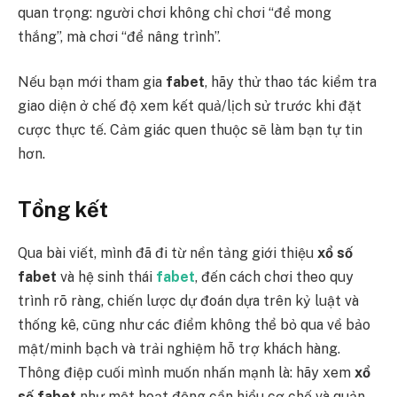
quan trọng: người chơi không chỉ chơi “để mong
thắng”, mà chơi “để nâng trình”.
Nếu bạn mới tham gia
fabet
, hãy thử thao tác kiểm tra
giao diện ở chế độ xem kết quả/lịch sử trước khi đặt
cược thực tế. Cảm giác quen thuộc sẽ làm bạn tự tin
hơn.
Tổng kết
Qua bài viết, mình đã đi từ nền tảng giới thiệu
xổ số
fabet
và hệ sinh thái
fabet
, đến cách chơi theo quy
trình rõ ràng, chiến lược dự đoán dựa trên kỷ luật và
thống kê, cũng như các điểm không thể bỏ qua về bảo
mật/minh bạch và trải nghiệm hỗ trợ khách hàng.
Thông điệp cuối mình muốn nhấn mạnh là: hãy xem
xổ
số fabet
như một hoạt động cần hiểu cơ chế và quản