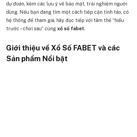
dự đoán, kèm các lưu ý về bảo mật, trải nghiệm người
dùng. Nếu bạn đang tìm một cách tiếp cận tỉnh táo, có
hệ thống để tham gia, hãy đọc tiếp với tâm thế “hiểu
trước – chơi sau” cùng
xổ số fabet
.
Giới thiệu về Xổ Số FABET và các
Sản phẩm Nổi bật