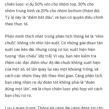
chiến lược: ví dụ 50% vốn cho nhóm top, 30% cho
nhóm trung bình và 20% cho nhóm bottom (thăm dò).
Tỷ lệ này là “điểm bắt đầu”, và bạn có quyền điều chỉnh
theo thực tế.
Phần mình thích nhất trong phân tích thống kê là “nhìn
chuỗi”, không chỉ nhìn tần suất. Có những giai đoạn tần
suất cao kéo dài, nhưng cũng có lúc xuất hiện hiện
tượng “đảo chiều” (độ trễ). Vì vậy, bạn nên kiểm tra
thêm các đặc điểm như: độ dài chuỗi không xuất hiện
của một số, số lần quay lại sau một khoảng trống, và
cách các nhóm thay đổi theo thời gian. Càng phân tích,
bạn càng nhận ra: dự đoán tốt không phải là “đoán
đúng một lần”, mà là chọn chiến lược phù hợp với cách
bạn chịu rủi ro.
Lưu ý quan trọng: Thống kê càng dài càng đáng tin cho