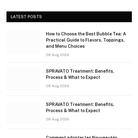
LATEST POSTS
How to Choose the Best Bubble Tea: A
Practical Guide to Flavors, Toppings,
and Menu Choices
08 Aug 2026
SPRAVATO Treatment: Benefits,
Process & What to Expect
08 Aug 2026
SPRAVATO Treatment: Benefits,
Process & What to Expect
08 Aug 2026
Comment adopter les Nouveautés