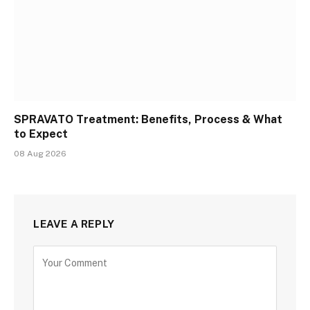
SPRAVATO Treatment: Benefits, Process & What
to Expect
08 Aug 2026
LEAVE A REPLY