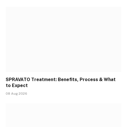
SPRAVATO Treatment: Benefits, Process & What
to Expect
08 Aug 2026