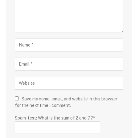
Save my name, email, and website in this browser
for the next time I comment.
Spam-test: What is the sum of 2 and 7?*