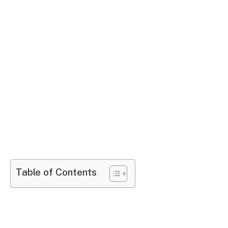
Table of Contents