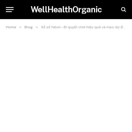
WellHealthOrganic
»
»
Home
Blog
Xổ số fabet – Bí quyết chơi hiệu quả và mẹo dự đoán chuẩn