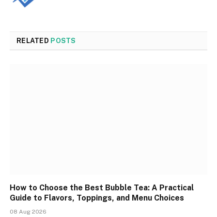
RELATED
POSTS
How to Choose the Best Bubble Tea: A Practical
Guide to Flavors, Toppings, and Menu Choices
08 Aug 2026