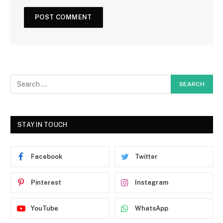
STAY IN TOUCH
Facebook
Twitter
Pinterest
Instagram
YouTube
WhatsApp