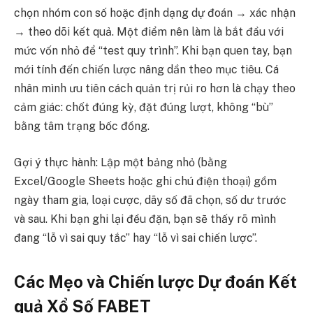
chọn nhóm con số hoặc định dạng dự đoán → xác nhận
→ theo dõi kết quả. Một điểm nên làm là bắt đầu với
mức vốn nhỏ để “test quy trình”. Khi bạn quen tay, bạn
mới tính đến chiến lược nâng dần theo mục tiêu. Cá
nhân mình ưu tiên cách quản trị rủi ro hơn là chạy theo
cảm giác: chốt đúng kỳ, đặt đúng lượt, không “bù”
bằng tâm trạng bốc đồng.
Gợi ý thực hành: Lập một bảng nhỏ (bằng
Excel/Google Sheets hoặc ghi chú điện thoại) gồm
ngày tham gia, loại cược, dãy số đã chọn, số dư trước
và sau. Khi bạn ghi lại đều đặn, bạn sẽ thấy rõ mình
đang “lỗ vì sai quy tắc” hay “lỗ vì sai chiến lược”.
Các Mẹo và Chiến lược Dự đoán Kết
quả Xổ Số FABET