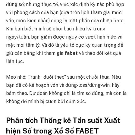
đúng số; nhưng thực tế, việc xác định kỳ nào phù hợp
với phong cách của bạn (dựa trên lịch tham gia, mức
vốn, mức kiên nhẫn) cũng là một phần của chiến lược.
Khi bạn biết mình sẽ chơi bao nhiêu kỳ trong
ngày/tuần, bạn giảm được nguy cơ vượt hạn mức và
mệt mỏi tâm lý. Và đó là yếu tố cực kỳ quan trọng để
giữ cân bằng khi tham gia
fabet
và theo dõi kết quả
liên tục.
Mẹo nhỏ: Tránh “đuổi theo” sau một chuỗi thua. Nếu
bạn đã có kế hoạch vốn và dừng-loss/dừng-win, hãy
bám theo. Dự đoán không chỉ là tìm số đúng, mà còn là
không để mình bị cuốn bởi cảm xúc.
Phân tích Thống kê Tần suất Xuất
hiện Số trong Xổ Số FABET