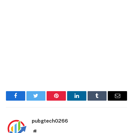
Facebook
Twitter
Pinterest
LinkedIn
Tumblr
Email
pubgtech0266
Website