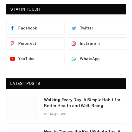
STAY IN TOUCH
Facebook
Twitter
Pinterest
Instagram
YouTube
WhatsApp
LATEST POSTS
Walking Every Day: A Simple Habit for
Better Health and Well-Being
09 Aug 2026
How to Choose the Best Bubble Tea: A