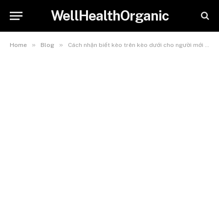
WellHealthOrganic
»
»
Home
Blog
Cách nhận biết kèo trên kèo dưới cho người mới theo dõi bóng đá