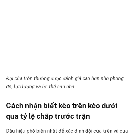
Đội cửa trên thường được đánh giá cao hơn nhờ phong
độ, lực lượng và lợi thế sân nhà
Cách nhận biết kèo trên kèo dưới
qua tỷ lệ chấp trước trận
Dấu hiệu phổ biến nhất để xác định đội cửa trên và cửa