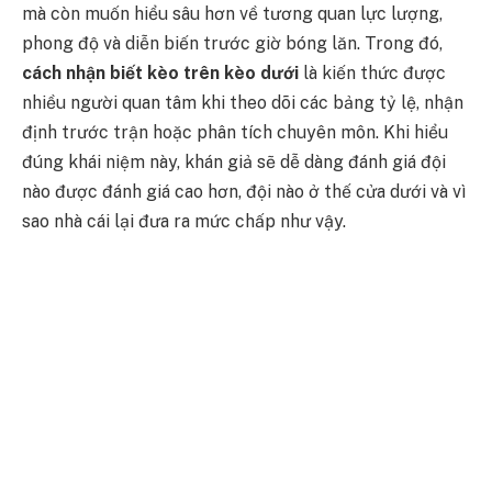
mà còn muốn hiểu sâu hơn về tương quan lực lượng,
phong độ và diễn biến trước giờ bóng lăn. Trong đó,
cách nhận biết kèo trên kèo dưới
là kiến thức được
nhiều người quan tâm khi theo dõi các bảng tỷ lệ, nhận
định trước trận hoặc phân tích chuyên môn. Khi hiểu
đúng khái niệm này, khán giả sẽ dễ dàng đánh giá đội
nào được đánh giá cao hơn, đội nào ở thế cửa dưới và vì
sao nhà cái lại đưa ra mức chấp như vậy.