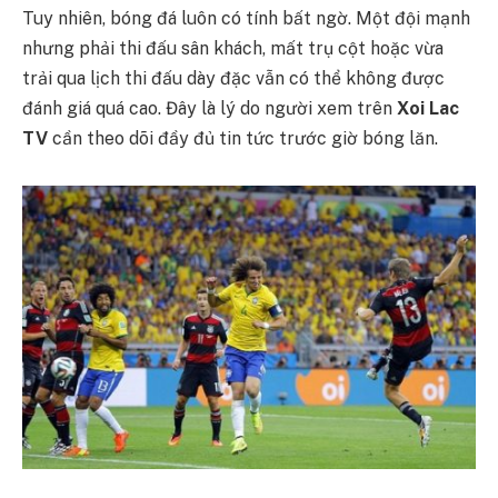
Tuy nhiên, bóng đá luôn có tính bất ngờ. Một đội mạnh
nhưng phải thi đấu sân khách, mất trụ cột hoặc vừa
trải qua lịch thi đấu dày đặc vẫn có thể không được
đánh giá quá cao. Đây là lý do người xem trên
Xoi Lac
TV
cần theo dõi đầy đủ tin tức trước giờ bóng lăn.