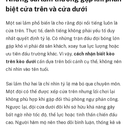
biệt cửa trên và cửa dưới
Một sai lầm phổ biến là cho rằng đội nổi tiếng luôn là
cửa trên. Thực tế, danh tiếng không phải yếu tố duy
nhất quyết định tỷ lệ. Có những trận đấu đội bóng lớn
gặp khó vì phải đá sân khách, xoay tua lực lượng hoặc
ưu tiên đấu trường khác. Vì vậy,
cách nhận biết kèo
trên kèo dưới
cần dựa trên bối cảnh cụ thể, không nên
chỉ nhìn vào tên tuổi.
Sai lầm thứ hai là chỉ nhìn tỷ lệ mà bỏ qua chuyên môn.
Một đội có thể được xếp cửa trên nhưng lối chơi lại
không phù hợp khi gặp đối thủ phòng ngự phản công.
Ngược lại, đội cửa dưới đôi khi sở hữu khả năng gây
bất ngờ nhờ tốc độ, thể lực hoặc tinh thần chiến đấu
cao. Người hâm mộ nên theo dõi bình luận, thống kê và