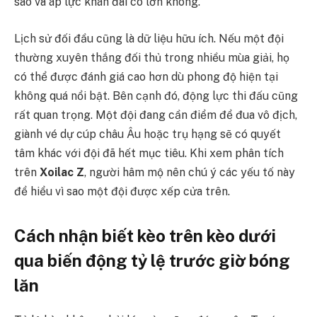
sao và áp lực khán đài có lớn không.
Lịch sử đối đầu cũng là dữ liệu hữu ích. Nếu một đội
thường xuyên thắng đối thủ trong nhiều mùa giải, họ
có thể được đánh giá cao hơn dù phong độ hiện tại
không quá nổi bật. Bên cạnh đó, động lực thi đấu cũng
rất quan trọng. Một đội đang cần điểm để đua vô địch,
giành vé dự cúp châu Âu hoặc trụ hạng sẽ có quyết
tâm khác với đội đã hết mục tiêu. Khi xem phân tích
trên
Xoilac Z
, người hâm mộ nên chú ý các yếu tố này
để hiểu vì sao một đội được xếp cửa trên.
Cách nhận biết kèo trên kèo dưới
qua biến động tỷ lệ trước giờ bóng
lăn