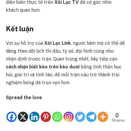
diễn biến thực tế trên
Xôi Lạc TV
để có góc nhìn
khách quan hơn.
Kết luận
Với sự hỗ trợ của
Xôi Lạc Link
, người hâm mộ có thể dễ
dàng theo dõi lịch thi đấu, tỷ số, đội hình cũng như
nhận định trước trận. Quan trọng nhất, hãy tiếp cận
cách nhận biết kèo trên kèo dưới
bằng tinh thần học
hỏi, giải trí và tỉnh táo, để mỗi trận cầu trở thành trải
nghiệm bóng đá trọn vẹn hơn.
Spread the love
0
Shares